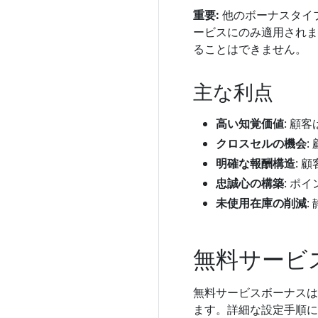
重要:
他のボーナスタイ
ービスにのみ適用されま
ることはできません。
主な利点
高い知覚価値
: 顧
クロスセルの機会
:
明確な報酬構造
: 
忠誠心の構築
: ポ
未使用在庫の削減
:
無料サービ
無料サービスボーナスは、B
ます。詳細な設定手順に