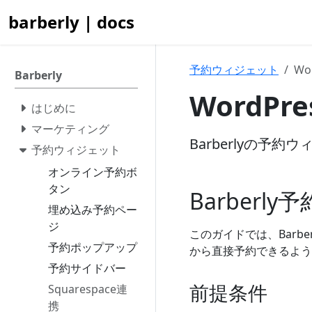
barberly | docs
予約ウィジェット
Wo
Barberly
WordPr
はじめに
マーケティング
Barberlyの予約
予約ウィジェット
オンライン予約ボ
タン
Barberly
埋め込み予約ペー
ジ
このガイドでは、Barbe
予約ポップアップ
から直接予約できるよう
予約サイドバー
前提条件
Squarespace連
携