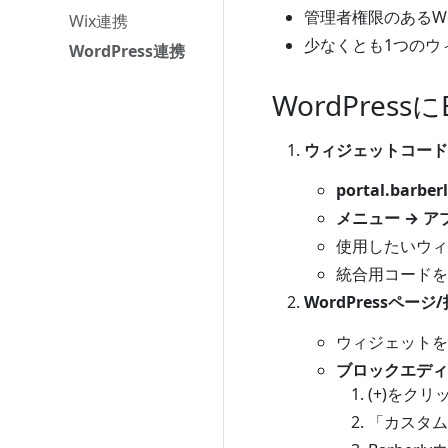
管理者権限のあるWor
Wix連携
少なくとも1つのウィ
WordPress連携
WordPres
ウィジェットコード
portal.barber
メニュー → ア
使用したいウィ
統合用コードを
WordPressペー
ウィジェットを
ブロックエディタ
(+)をク
「カスタム