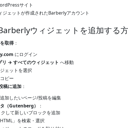
dPressサイト
ジェットが作成されたBarberlyアカウント
sにBarberlyウィジェットを追加する
を取得
：
ly.com
にログイン
プリ → すべてのウィジェット
へ移動
ジェットを選択
コピー
ジ/投稿に追加
：
追加したいページ/投稿を編集
（Gutenberg）
：
リックして新しいブロックを追加
HTML」を検索・選択