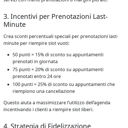
3. Incentivi per Prenotazioni Last-
Minute
Crea sconti percentuali speciali per prenotazioni last-
minute per riempire slot vuoti:
50 punti = 15% di sconto su appuntamenti
prenotati in giornata
75 punti = 20% di sconto su appuntamenti
prenotati entro 24 ore
100 punti = 25% di sconto su appuntamenti che
riempiono una cancellazione
Questo aiuta a massimizzare l’utilizzo dell’agenda
incentivando i clienti a riempire slot liberi.
4. Strategia di Fidelizzazione