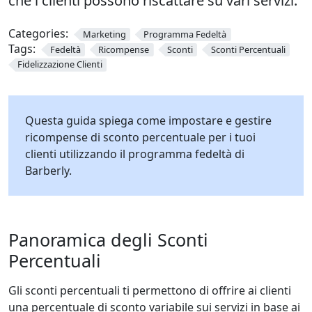
che i clienti possono riscattare su vari servizi.
Categories:
Marketing
Programma Fedeltà
Tags:
Fedeltà
Ricompense
Sconti
Sconti Percentuali
Fidelizzazione Clienti
Questa guida spiega come impostare e gestire
ricompense di sconto percentuale per i tuoi
clienti utilizzando il programma fedeltà di
Barberly.
Panoramica degli Sconti
Percentuali
Gli sconti percentuali ti permettono di offrire ai clienti
una percentuale di sconto variabile sui servizi in base ai