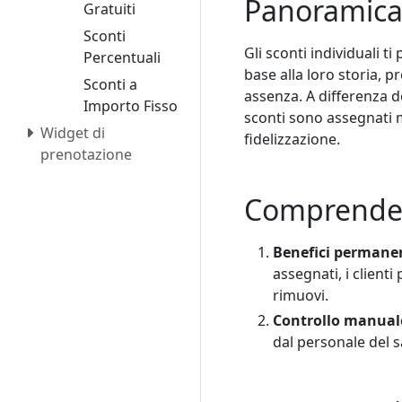
Panoramica 
Gratuiti
Sconti
Gli sconti individuali t
Percentuali
base alla loro storia, p
Sconti a
assenza. A differenza de
Importo Fisso
sconti sono assegnati m
Widget di
fidelizzazione.
prenotazione
Comprendere
Benefici permane
assegnati, i client
rimuovi.
Controllo manual
dal personale del s