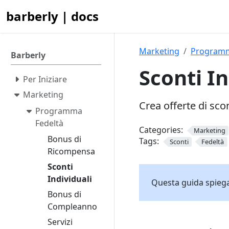
barberly | docs
Marketing
Programm
Barberly
Sconti In
Per Iniziare
Marketing
Crea offerte di scon
Programma
Fedeltà
Categories:
Marketing
Bonus di
Tags:
Sconti
Fedeltà
Ricompensa
Sconti
Individuali
Questa guida spiega 
Bonus di
Compleanno
Servizi