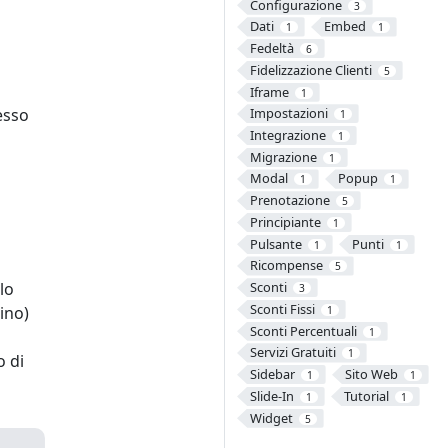
Configurazione
3
Dati
Embed
1
1
Fedeltà
6
Fidelizzazione Clienti
5
Iframe
1
Impostazioni
cesso
1
Integrazione
1
Migrazione
1
Modal
Popup
1
1
Prenotazione
5
Principiante
1
Pulsante
Punti
1
1
Ricompense
5
Sconti
lo
3
Sconti Fissi
ino)
1
Sconti Percentuali
1
Servizi Gratuiti
1
o di
Sidebar
Sito Web
1
1
Slide-In
Tutorial
1
1
Widget
5