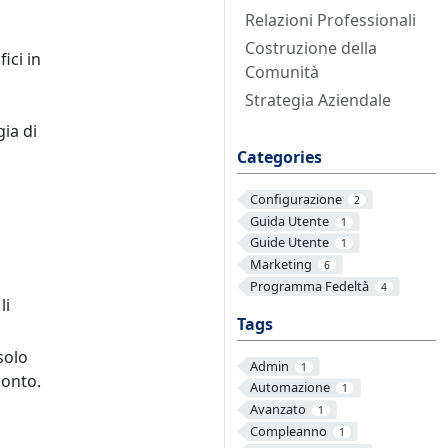
Relazioni Professionali
Costruzione della
ici in
Comunità
Strategia Aziendale
ia di
Categories
Configurazione
2
Guida Utente
1
Guide Utente
1
Marketing
6
Programma Fedeltà
4
li
Tags
solo
Admin
1
conto.
Automazione
1
Avanzato
1
Compleanno
1