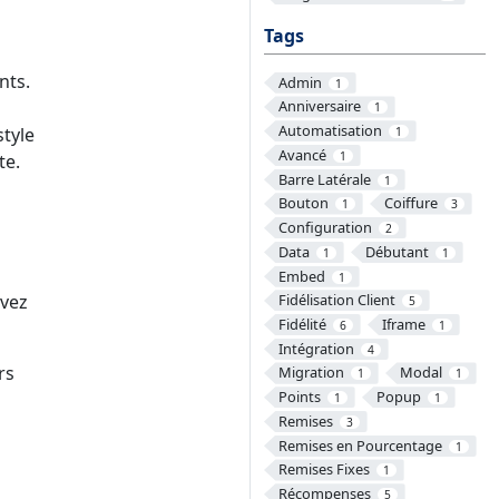
Tags
nts.
Admin
1
Anniversaire
1
Automatisation
tyle
1
Avancé
1
te.
Barre Latérale
1
Bouton
Coiffure
1
3
Configuration
2
Data
Débutant
1
1
Embed
1
Fidélisation Client
uvez
5
Fidélité
Iframe
6
1
Intégration
4
rs
Migration
Modal
1
1
Points
Popup
1
1
Remises
3
Remises en Pourcentage
1
Remises Fixes
1
Récompenses
5