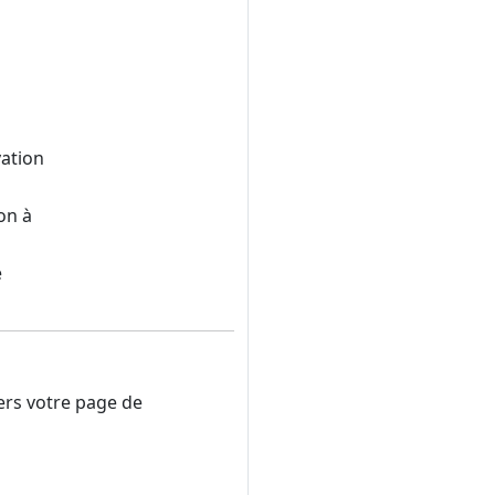
vation
on à
e
ers votre page de