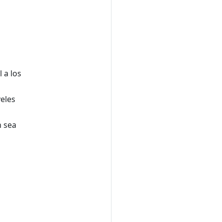
 a los
veles
n sea