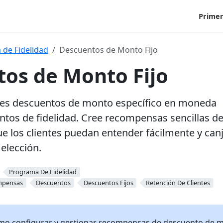
Primer
de Fidelidad
Descuentos de Monto Fijo
os de Monto Fijo
ntes descuentos de monto específico en moneda
tos de fidelidad. Cree recompensas sencillas d
ue los clientes puedan entender fácilmente y can
 elección.
Programa De Fidelidad
mpensas
Descuentos
Descuentos Fijos
Retención De Clientes
ómo configurar y gestionar recompensas de descuento de m