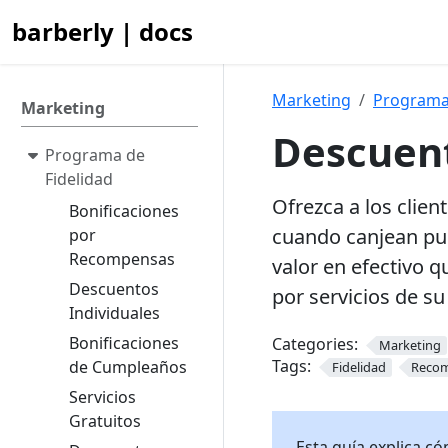
barberly | docs
Marketing
Programa 
Marketing
Descuent
Programa de
Fidelidad
Ofrezca a los clie
Bonificaciones
cuando canjean pun
por
Recompensas
valor en efectivo q
Descuentos
por servicios de su
Individuales
Bonificaciones
Categories:
Marketing
Tags:
de Cumpleaños
Fidelidad
Reco
Servicios
Gratuitos
Esta guía explica c