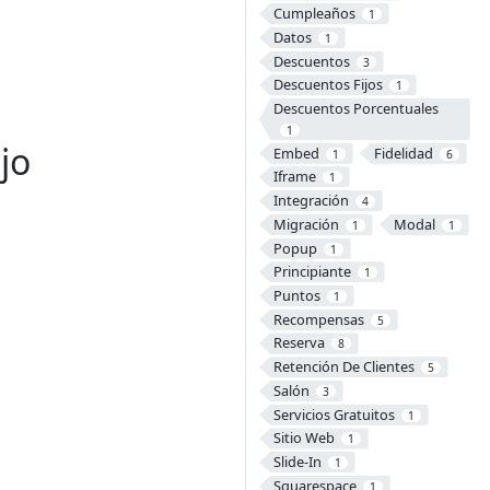
Cumpleaños
1
Datos
1
Descuentos
3
Descuentos Fijos
1
Descuentos Porcentuales
1
jo
Embed
Fidelidad
1
6
Iframe
1
Integración
4
Migración
Modal
1
1
Popup
1
Principiante
1
Puntos
1
Recompensas
5
Reserva
8
Retención De Clientes
5
Salón
3
Servicios Gratuitos
1
Sitio Web
1
Slide-In
1
Squarespace
1