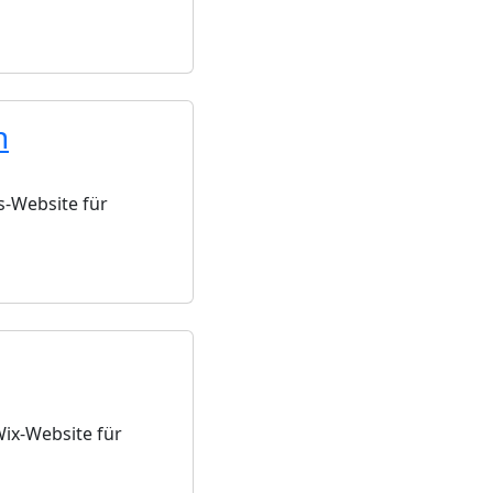
n
s-Website für
Wix-Website für