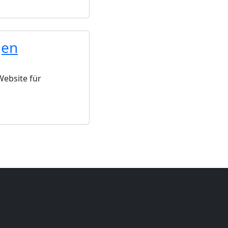
gen
Website für