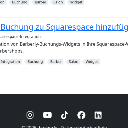
ion
Buchung
Barber
Salon
Widget
-Buchung zu Squarespace hinzufü
uarespace-Integration
ation von Barberly-Buchungs-Widgets in Ihre Squarespace-
arbershops.
Integration
Buchung
Barber
Salon
Widget
© 2025
barberly
Datenschutzrichtlinie