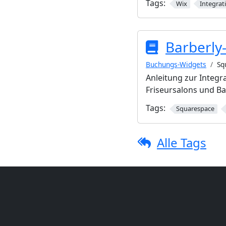
Tags:
Wix
Integrat
Barberly
Buchungs-Widgets
Sq
Anleitung zur Integr
Friseursalons und B
Tags:
Squarespace
Alle Tags