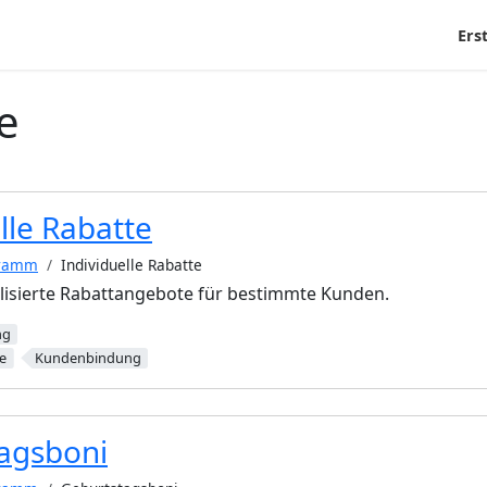
Ers
e
lle Rabatte
gramm
Individuelle Rabatte
alisierte Rabattangebote für bestimmte Kunden.
ng
e
Kundenbindung
agsboni