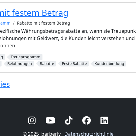
mit festem Betrag
gramm
Rabatte mit festem Betrag
ezifische Währungsbetragsrabatte an, wenn sie Treuepunkte
elohnungen mit Geldwert, die Kunden leicht verstehen und 
können.
ng
Treueprogramm
Belohnungen
Rabatte
Feste Rabatte
Kundenbindung
ies
© 2025
barberly
Datenschutzrichtlinie