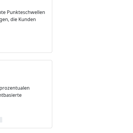
mte Punkteschwellen
ngen, die Kunden
 prozentualen
ntbasierte
g